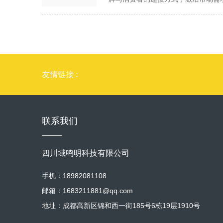
意生态，又反哺城市的品牌形象建设
不刺眼、温暖不灼热”的视觉感受。 自然色系的“治愈感”应用 成都一家咖啡品牌以“青城山雾”为灵感，采用灰绿+米白的“雾色系”作为主色调，门店墙面模拟
的核心价值。这种 “取精神而非贴符号
牌视觉设计的创新，首先以 “认知重
人通过企业品牌感知成都的城市魅力
山雾的渐变纹理，包装上印有手绘的竹
础。 其次，品牌视觉设计需 “适配
相似、品牌难辨” 的困境，而视觉设计
力，形成 “企业创新 + 城市支持”
率较行业平均水平高18%。 人文色
态”，可能因文化差异让国际消费者难
设计出兼具东方美学与现代感的视觉体
成都企业高质量发展注入源源不断的
色瓷砖拼出“少不入川”的方言俚语。
锅店的 “大红大绿”，而是采用 “低饱
甚至门店装修还原了川西民居的天井结
让企业的价值更清晰、创新更鲜活、
长40%。 三、动态交互：让视觉设计
“食材从成都田间到餐桌” 的过程，
现单店日均销量突破 2000 杯，半年内
与城市的共同成长。
动”，进一步强化温度感知。 AR技术让文化“活起来” 成都一家火锅品牌在菜单设计上植入AR触发点：消费者用手机扫描锅底图案，屏幕中会浮现“辣椒在川
牌，将蜀绣纹样数字化，设计成可适配
象，视觉上融合青铜器的复古质感与
友情链接 :
剧变脸中跳舞”的动画，同时播放四川
入驻海外高端百货。这种 “本土化内
种以视觉创新重塑品牌认知的方式，
系统响应场景需求 成都某美术馆的
口”。 更重要的是，品牌视觉设计能
感共鸣” 激活消费需求，让成都企业实
与木质纹理。这种“灵活而不混乱”的
土文化特质在国际市场亮相，每一次产
视觉设计恰好擅长以创意传递情感。比如
觉设计，本质是一场“温度的翻译运
联系我们
背景，搭配企业的绿色能源产品，既传
有可擦拭的身高测量线，宣传海报用手绘
觉符号。当品牌不再追求“惊艳一时”
运营，通过分享 “品牌视觉背后的成
鸦，由设计师转化为品牌周边图案。这种
媒介”。正如成都人常说的“火候到了
注，甚至带动部分粉丝赴成都体验文化。
数量半年内增长 5 万 +。再如成都社
四川域鸣明科技有限公司
更自然、更广泛地触达全球受众，让成
墙”，展示居民的老照片与手写故事；
化标杆”。 从成都出发，品牌视觉设计
让书店成为社区居民的社交聚集地，不仅
手机：18982081108
越来越多成都企业以优秀的视觉设计，
型。 更值得关注的是，品牌视觉设计
邮箱：1683211881@qq.com
杆城市”，让世界透过品牌，读懂成
实现 “跨界融合”。比如成都某区县
地址：成都高新区锦和西一街185号6栋19层1910号
塘的元素，农产品包装印有手绘的田间