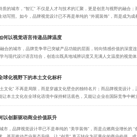
质的城市，“智汇” 不仅是人才与技术的汇聚，更是创意与视野的融合；而
生动写照。如今，品牌视觉设计已不再是单纯的 “外观装饰”，而是成为
企业与城市共生共荣的发展图景。 品牌视觉设计为成都企业搭建 “价值传递
烈的市场中，成都企业的技术创新、文化底蕴、服务特色若缺乏有效的视
如何以视觉语言传递品牌温度
为直观的视觉符号：比如成都某新能源企业，以 “绿色能源” 为核心优
与电流” 融合的造型，产品宣传册与展厅设计则大量运用光伏板、风电设备的线
完美融合的城市，品牌竞争早已突破产品功能的层面，转向情感价值的深度
目了然；再如成都本土餐饮连锁品牌，深挖 “川味文化” 内核，将品牌视觉
哲学与现代设计语言结合，创造出既具地域辨识度又充满人文温度的视觉体
川剧脸谱纹样，甚至外卖包装都做成 “蜀锦” 样式，让 “地道川味” 的
需复杂解读，就能快速理解品牌内涵，为企业赢得市场认知的 “先发优势
素的“轻量化”重构 成都某茶饮品牌以“盖碗茶”为核心符号，但摒弃了写实绘
界与地域限制，拓展发展视野。随着成都企业不断向产业链高端迈进、向全
全球化视野下的本土文化标杆
搭配动态水墨晕染效果呈现茶汤流动。这种“传统形态+现代技法”的设计
牌视觉设计，能帮助企业突破固有认知，展现 “无界” 的发展潜力：比
品牌调研显示，其视觉识别度在同类竞品中高出40%，且65%的用户认为设
土文化” 不再是局限，而是穿越文化壁垒的独特名片；而品牌视觉设计，正
化” 风格 —— 基础 LOGO 不变，针对金融行业客户，搭配 “盾牌与数
巴适得板”“安逸”转化为视觉符号：用波浪线模拟方言的拖腔，搭配暖橙色渐
让本土文化在全球化语境中保持鲜活底色，又能让企业在国际竞争中树立独
的辅助图形，强调 “智慧赋能”，既保持了品牌统一性，又满足了不同领域的
，消费者看到“波浪线+橙色”便会联想到成都的悠闲生活。品牌通过这种“
发的品牌视觉设计，首先需深度 “提炼本土文化内核”，让符号不止于 “表面
设计将蜀绣、皮影等元素与现代潮玩、服饰设计结合，品牌宣传海报采用 “
”的认同度提升35%。 非遗技艺的“现代化”演绎 成都某丝绸品牌邀请蜀
碗茶等具象符号，更藏着 “包容开放”“慢活精享”“创新突破” 的城市精
街拍，配以 “老手艺，新国潮” 的文案，让非遗文化突破地域与年龄的限
素：用金属线条模拟“晕针”的渐变效果，结合3D打印技术制作立体展架。这
何以创新驱动商业价值跃升
市场时，未简单将熊猫图案印在产品上，而是以 “熊猫的悠然姿态” 为灵感
场空间，更让成都品牌的创新形象深入人心。 同时，品牌视觉设计还为成
”，品牌溢价能力提升25%，且吸引了大量年轻消费者主动了解蜀绣文化。 
成都 “慢生活” 的文化特质，又贴合国际消费者对 “舒适生活” 的追求；再
的城市，品牌视觉设计早已不是单纯的 “美学装饰”，而是点燃商业增长的 
 “共振效应”。成都作为 “设计之都”，拥有丰富的设计资源与浓厚的创
。成都品牌摒弃“高饱和度撞色”的流行趋势，转而从蜀地自然与人文中提
的 “数据交织” 图形，用于海外展会的展板与产品包装，既体现了成都的
，甚至推动产业形态升级，让 “创意” 真正转化为可量化的商业价值，