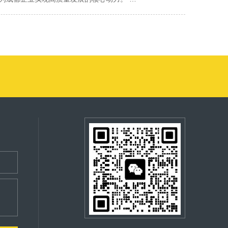
素，不仅强化了自身的地域辨识度，也让更多
 “情感共鸣点”，为品牌搭建起跨文化沟通的基
售等竞争激烈的领域，成都企业曾面临 “产品
设计指导与资源对接，帮助企业提升品牌竞争
松”“治愈”等关键词出现频率提升60%，复购
都企业走向全球，若一味强调本土元素的 “原生
 的传统认知，以 “蜀地草本” 为创意核心，
”，而是成为连接企业、产业与城市的纽带，为
深木色货架搭配靛蓝色布帘，收银台背景墙用陶土
饮品牌出海时，其门店视觉设计未照搬川渝火
印有 “竹露煮茶”“蜀葵酿雪” 等诗意文案，
为纸，书写高质量发展的新篇章。品牌视觉设计
元素吸引年轻消费者打卡，门店客流量同比增
的 “简约高级” 审美；菜单设计则以手绘插画呈现
” 的产品定位植入消费者心智，开业首月便实
的品牌形象，传递到更广阔的舞台，实现企业
合，使视觉语言从“静态表达”升级为“情感互
新鲜、地道川味” 的优势。再如成都某非遗品
维，以 “三星堆青铜纹样” 为灵感设计 IP 形
又符合国际时尚界 “简约百搭” 的潮流，成功
让成都潮玩品牌在国际市场占据一席之地。这
提升3倍，用户主动分享率达25%。 可变视觉
市场轻松接纳，为品牌打开国际市场的 “认知入
奠定基础。 其次，视觉设计的创新通过 “情
与破碎线条；举办非遗展时，则切换为蜀锦纹样
文化标杆。当成都企业的品牌视觉带着鲜明的本
“有温度、有故事” 的品牌买单，而成都企业的
”的评价增长50%。 结语 天府美学的品牌视
外宣传海报，以 “天府绿道的绿色风光” 为
计出 “成长日记” 式的视觉体系：产品包装印
的匠心、社区生活的烟火气编码为可感知的视
 的城市形象；再如成都文创品牌的海外社交媒体
“亲子视觉共创” 活动，邀请家长上传宝宝涂
冰冷的工具，而成为连接品牌与用户情感的“暖
案源自成都漆器工艺，吸引了大量国际粉丝关
长” 的伙伴，消费者复购率提升 35%，会员
终将让品牌在消费者心中“暖”起来。
文化输出” 渠道，而是通过市场化的品牌传播，
进行视觉改造：外墙设计成可更换的 “邻里故事
源地”，真正树立起 “全球化视野下的本土文
光模拟了成都四季的自然光变化。这种视觉创新
”，是本土文化与世界对话的 “视觉桥梁”。当
 “单一零售” 到 “多元服务” 的商业转
集地”，更能成为 “全球视野下的本土文化标
产业、乡村旅游等领域，正借助视觉设计的创新
未来。
口标识采用竹编工艺制作，民宿门牌融入稻穗与荷
扫描视觉符号就能听到乡村故事。这种视觉创新不