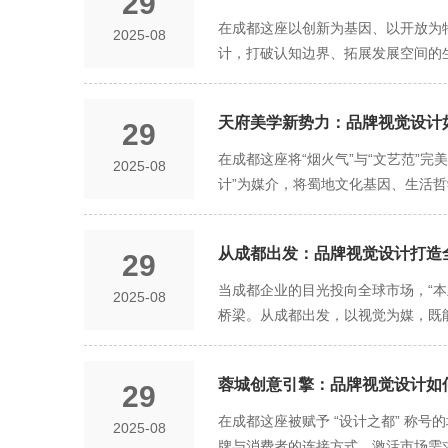
29
在成都这座以创新为基因、以开放为特
2025-08
计，打破认知边界、拓展发展空间的
质量发展的重要引擎，在方寸之间勾勒出
性”，助力品牌认知升级。在竞争激
天府美学新势力：品牌视觉设计
29
品牌视觉设计，能将这些抽象价值转化
“青绿色”，LOGO 设计成 “叶片
在成都这座将“烟火气”与“文艺范”
2025-08
案，让 “绿色创新” 的品牌定位一
计”为媒介，将蜀地文化基因、生活
修采用红墙灰瓦的色调，餐具设计印有
与用户建立情感共鸣的“温度计”。 一、文化转译：从“地域符号”到“情感共鸣”的视觉叙事 成都品牌深谙“文化是温度的源头”，通过解构蜀地文化符号，将其
与视觉设计深度绑定的方式，让客户无
转化为能引发当代人情感共鸣的视觉语言，避免陷入“符号堆砌”的俗套。 传统元
入 “创新表达活力”，打破行业边
从成都出发：品牌视觉设计打造
29
画，转而用扁平化线条勾勒茶碗轮廓，
足多元化的市场需求。而富有创意的品
消费者对“国潮轻量化”的审美需求。
当成都企业的目光投向全球市场，“本
2025-08
化解决方案，其品牌视觉设计采用 “模块
化”表达 成都一家文创品牌将方言“
桥梁。从成都出发，以视觉为媒，既能
育行业客户，搭配 “书本与齿轮” 
泛应用于包装、门店装饰甚至员工工牌
“放眼世界” 的双向奔赴。 从成都出
只能做摆件” 的思维定式，通过视觉
级为“感知”，用户对品牌“本土情怀
的文化宝藏，从不只是熊猫、蜀绣、盖
写，右侧是年轻人穿着蜀绣元素潮服的
而是提取蜀绣“针法轨迹”作为视觉元
蓉城创意引擎：品牌视觉设计如
29
牌表达：比如成都某文创品牌进军海外
的视觉创新，不仅帮助企业打开新的市
从“博物馆展品”变为“可触摸的时尚
活，悦享时光” 的英文标语，既传递出
在成都这座被赋予 “设计之都” 称号
2025-08
城市特质相互赋能，实现高质量发展的
色彩是视觉设计中传递温度直接的载体
艺中提取灵感，将其转化为品牌视觉中
牌与消费者的连接方式，激活市场需求