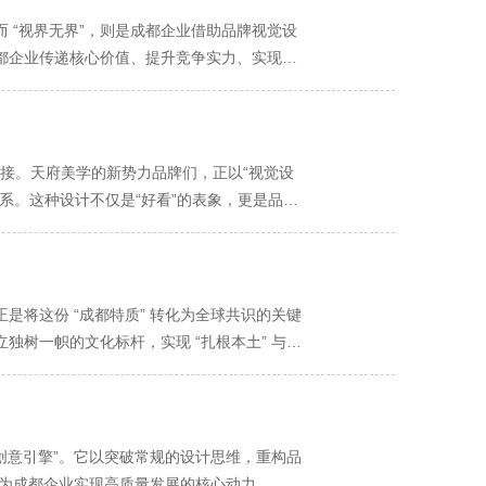
 “视界无界”，则是成都企业借助品牌视觉设
成都企业传递核心价值、提升竞争实力、实现高
桥梁”，让核心优势从 “隐形” 变为 “显
觉表达，往往难以被客户快速感知。而优质的
势，将品牌视觉主色调定为象征环保与科技的
条元素，搭配 “为成都注入绿色动能” 的文
连接。天府美学的新势力品牌们，正以“视觉设
与熊猫、盖碗茶、蜀绣等地域元素结合，门店装
系。这种设计不仅是“好看”的表象，更是品牌
品牌形象深入消费者心智。这种将企业核心价值
”。 更重要的是，品牌视觉设计为成都企业注
国乃至全球市场拓展，传统的视觉表达已难以满
，既保留了“巴蜀茶文化”的基因，又符合年轻
如成都某软件企业，针对不同行业客户推出定制
计“有温度、不老套”。 方言与民俗的“场景
是将这份 “成都特质” 转化为全球共识的关键
据流” 的辅助图形，凸显 “安全可靠”；针对教
变背景，设计成“方言温度条”。这一符号被广
树一帜的文化标杆，实现 “扎根本土” 与
视觉需求；再如成都文创企业，跳出 “传统非遗
听觉转视觉”的创新，使文化传播从“理解”升
元素”，而是承载文化精神的 “全球语言”。成都
古今碰撞” 的构图，左侧是老匠人刺绣的特
绣非遗传承人参与设计，但未直接复制传统图案，
神。优秀的视觉设计，会将这些精神内核融入品
制，吸引全国年轻消费者关注。这种 “无界”
种“技艺逻辑+现代材料”的设计，让非遗
，设计出曲线柔和的 LOGO，搭配 “慢品生
都企业构建 “城市协同生态”，让企业发展与
二、色彩哲学：用“天府色系”构建情感记忆点
如成都某科技企业，从蜀锦 “经纬交织” 的工
“创意引擎”。它以突破常规的设计思维，重构品
意氛围，企业的品牌视觉设计既受益于城市的创
取“低饱和、高包容”的色彩体系，营造“舒适
非遗文化底蕴，又暗合科技企业 “连接与创新”
成为成都企业实现高质量发展的核心动力。 品