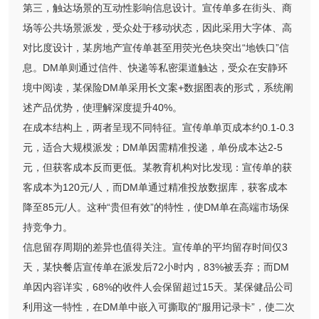
第三，触达场景的互动性影响信息设计。宣传单多在街头、商
场等公共场景派发，受众处于移动状态，因此采用大字体、高
对比度设计，某房地产宣传单甚至用荧光色块突出“地铁口”信
息。DM单则通过信件、快递等私密渠道触达，受众在安静环
境中阅读，某保险DM单采用长文案+数据图表的形式，系统阐
述产品优势，使理解深度提升40%。
在成本结构上，两者呈现不同特征。宣传单单页成本约0.1-0.3
元，适合大规模派发；DM单因需精准投递，单份成本达2-5
元，但获客成本反而更低。某教育机构对比发现：宣传单的获
客成本为120元/人，而DM单通过精准投放数据库，获客成本
降至85元/人。这种“贵但有效”的特性，使DM单在高端市场保
持竞争力。
信息留存周期的差异也值得关注。宣传单的平均留存时间仅3
天，某快餐店宣传单在派发后72小时内，83%被丢弃；而DM
单因内容详实，68%的收件人会保留超过15天。某保健品公司
利用这一特性，在DM单中嵌入可撕取的“服用记录卡”，使二次