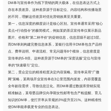
DM单与宣传单作为线下营销的两大载体，在信息表达方式上
存在本质差异。这种差异源于目标定位、内容结构和传播场景
的不同，理解这些差异对优化营销效果至关重要。
第一，信息深度的梯度设计是核心区别。宣传单通常采用“核心
卖点+行动指令”的极简模式，例如某奶茶店宣传单仅展示新品
图片、价格和“第二杯半价”的促销信息，信息层级不超过3层。
而DM单则构建完整信息体系，某银行信用卡DM单包含产品特
点、费率说明、申请流程、常见问题等8个模块，信息密度是
宣传单的5-8倍。这种差异源于DM单的“深度说服”定位与宣传
单的“快速吸引”定位。
第二，受众定位的精准程度决定内容策略。宣传单采用“广撒
网”策略，某商场开业宣传单在3公里范围内派发，内容需覆盖
全年龄段需求，导致信息泛化。而DM单通过数据库营销实现
精准触达，某母婴品牌仅向孕期女性邮寄包含产检提醒、育儿
知识的DM单，使打开率从常规的3%提升至21%。这种精准性
使DM单能承载更专业的信息表达。